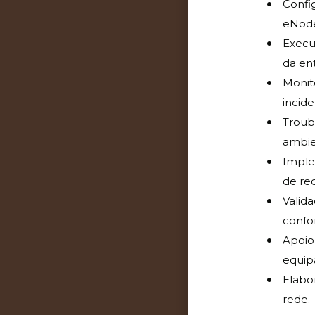
Confi
eNode
Execu
da en
Monit
incid
Troub
ambie
Imple
de re
Valida
confo
Apoio
equipa
Elabo
rede.