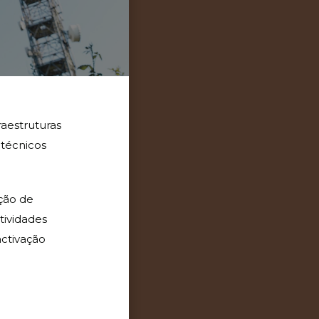
aestruturas
 técnicos
ação de
tividades
activação