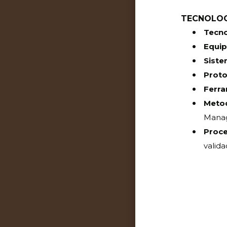
TECNOLOG
Tecno
Equi
Siste
Proto
Ferra
Meto
Mana
Proc
valid