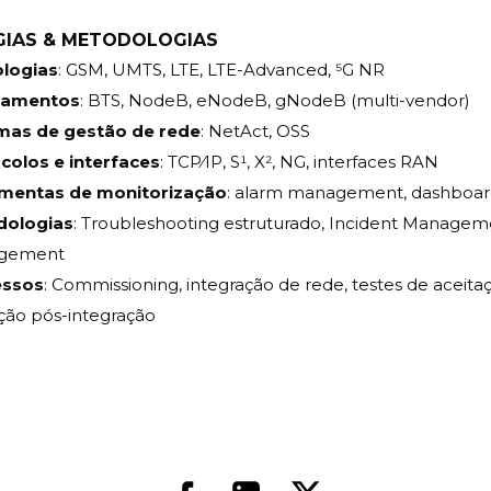
IAS & METODOLOGIAS
logias
: GSM, UMTS, LTE, LTE-Advanced, 5G NR
pamentos
: BTS, NodeB, eNodeB, gNodeB (multi-vendor)
mas de gestão de rede
: NetAct, OSS
colos e interfaces
: TCP/IP, S1, X2, NG, interfaces RAN
mentas de monitorização
: alarm management, dashboar
dologias
: Troubleshooting estruturado, Incident Manage
gement
essos
: Commissioning, integração de rede, testes de aceitaç
ação pós-integração