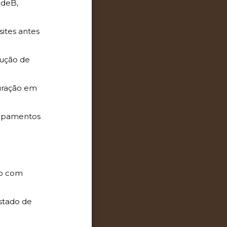
odeB,
ites antes
lução de
guração em
uipamentos
ão com
stado de