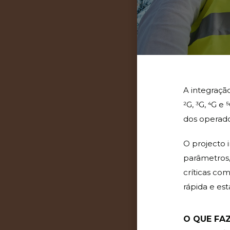
A integraçã
2G, 3G, 4G e
dos operado
O projecto 
parâmetros,
críticas co
rápida e est
O QUE FA